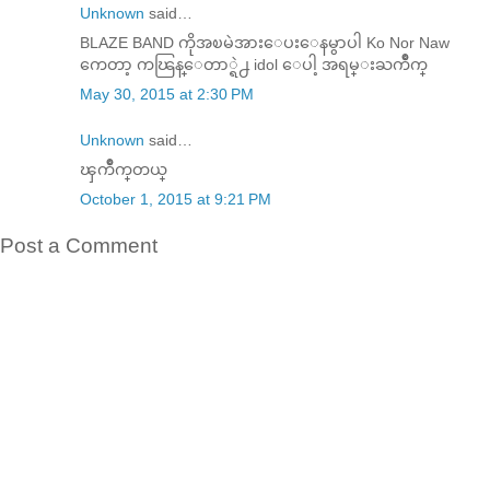
Unknown
said…
BLAZE BAND ကိုအၿမဲအားေပးေနမွာပါ Ko Nor Naw
ကေတာ့ ကၽြန္ေတာ္ရဲ႕ idol ေပါ့ အရမ္းႀကိဳက္
May 30, 2015 at 2:30 PM
Unknown
said…
ၾကဳိက္​တယ္​
October 1, 2015 at 9:21 PM
Post a Comment