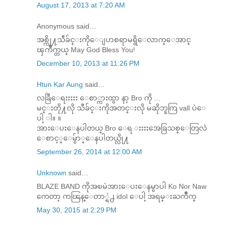
August 17, 2013 at 7:20 AM
Anonymous said…
အစ္ကို႔သီခ်င္းကိုေျပာစရာမရွိေလာက္ေအာင္
ၾကိဳက္တယ္ May God Bless You!
December 10, 2013 at 11:26 PM
Htun Kar Aung
said…
လခြီေရးးးးး ေစာ္ကားထွာ နာ့ Bro ကို ...
မင္းတို႔လို သီခ်င္းကိုအတင္းလို မဆိုဘူကြ vall ပဲေ
ပါ့ ါ။ ။
အားေပးေနပါတယ္ Bro ေရ းးးးအေခြသစ္ေတြလဲ
ေစာင့္ေမွ်ာ္ေနပါတယ္လို႔
September 26, 2014 at 12:00 AM
Unknown
said…
BLAZE BAND ကိုအၿမဲအားေပးေနမွာပါ Ko Nor Naw
ကေတာ့ ကၽြန္ေတာ္ရဲ႕ idol ေပါ့ အရမ္းႀကိဳက္
May 30, 2015 at 2:29 PM