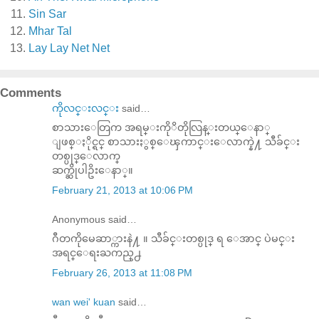
Sin Sar
Mhar Tal
Lay Lay Net Net
Comments
ကိုလင္းလင္း
said…
စာသားေတြက အရမ္းကိုိတိုလြန္းတယ္ေနာ္
ျဖစ္ႏိုင္ရင္ စာသားႏွစ္ေၾကာင္းေလာက္နဲ႔ သီခ်င္း
တစ္ပုဒ္ေလာက္
ဆက္ဆိုပါဥိးေနာ္။
February 21, 2013 at 10:06 PM
Anonymous said…
ဂီတကိုမေဆာ္ကားနဲ႔ ။ သီခ်င္းတစ္ပုဒ္ ရ ေအာင္ ပဲမင္း
အရင္ေရးႀကည္႕
February 26, 2013 at 11:08 PM
wan wei' kuan
said…