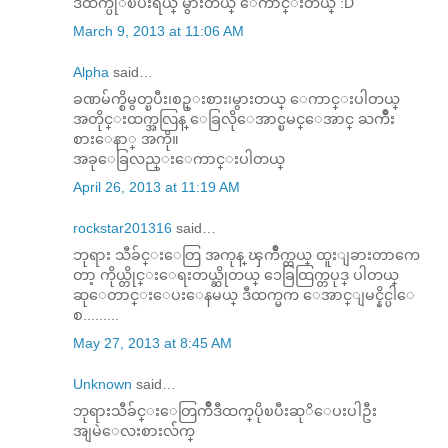
ဒီထက္ပုိၿပီးရယ္ မွားတယ္ ေကာင္းတယ္ :D
March 9, 2013 at 11:06 AM
Alpha
said…
ခဏမ်က္စိမွတ္ၿပီး၊စဥ္းစား၊မွားတယ္ ေကာင္းပါတယ္
အတိုင္းထက္အလြန္ ေခြလိုေအာင္ၿမင္ေအာင္ ႀကိဳး
စားေနာ္ အကို။
အခုေခြလည္းေကာင္းပါတယ္
April 26, 2013 at 11:19 AM
rockstar201316
said…
ဘုရား သီခ်င္းေတြ အကုန္ ၾကိဳက္တယ္ ထူးျခားတာကေ
တာ့ ကိုယ္တိုင္းေရးတယ္ဆိုတယ္ ၁ေခြထြက္တပုဒ္ ပါတယ္
ဆုေတာင္းေပးေနမယ္ ဒီထက္မက ေအာင္ျမင္နိင္ပါေ
စ.........
May 27, 2013 at 8:45 AM
Unknown
said…
ဘုရားသီခ်င္​း​ေတြကိဳဒီထက္​ပိုၿပီးဆုိ​ေပးပါဦး
အျမဲ​ေလးစားလ်က္​