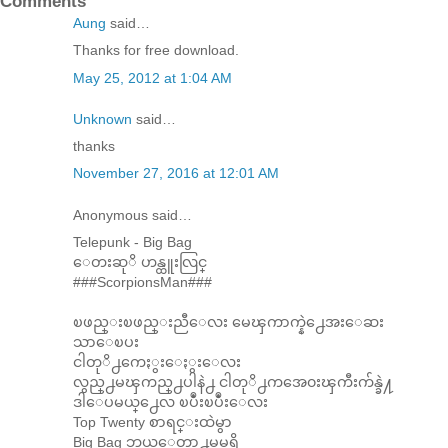
Comments
Aung
said…
Thanks for free download.
May 25, 2012 at 1:04 AM
Unknown
said…
thanks
November 27, 2016 at 12:01 AM
Anonymous said…
Telepunk - Big Bag
ေတးဆုိ ဟန္ထူးလြင္
###ScorpionsMan###
ၿဖည္းၿဖည္းညီေလး မေၾကာက္နဲ႕ေအးေဆး
သာေၿပး
ငါတုိ႕ကေႏွးေႏွးေလး
လွည္႕မၾကည္႕ပါနဲ႕ ငါတုိ႕ကအေ၀းၾကီးက်န္ခဲ႔
ဒါေပမယ္႕ေလ ၿပဳံးၿပဳံးေလး
Top Twenty စာရင္းထဲမွာ
Big Bag ဘယ္ေတာ႕မွမရွိ