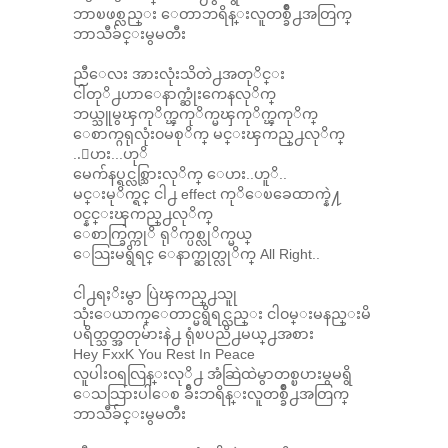
ဘာၿဖစ္လည္း ေတာဘရိန္းလူတစ္ခ်ဳိ႕အတြက္
ဘာသီခ်င္းမွမတီး
ညီေလး အားလုံးသိတဲ႕အတုိင္း
ငါတုိ႕ဟာေနာက္ဆုံးကေနလုိက္
ဘယ္သူမွၾကုိက္ၾကုိက္မၾကုိက္ၾကုိက္
ေစာက္ဂရုလုံး၀မစုိက္ မင္းၾကည္႕လုိက္
..ေဟး...ဟုိ
မေက်နပ္ရင္လစ္သြားလုိက္ ေဟး..ဟူိ..
မင္းမုိက္ရင္ ငါ႕ effect ကုိေၿခေထာက္နဲ႔
၀င္နင္းၾကည္႕လုိက္
ေစာက္ခြက္ကုိ ရုိက္ပစ္လုိက္မယ္
ေသြးမရွိရင္ ေနာက္ဆုတ္လုိက္ All Right..
ငါ႕ရႈိးမွာ ပြဲၾကည္႕သူု
သုံးေယာက္ေတာင္မရွိရင္လည္း ငါ၀မ္းမနည္းမိ
ပရိတ္သတ္အတုမ်ားနဲ႕ ရုံၿပညိ႕မယ္႕အစား
Hey FxxK You Rest In Peace
လူပါး၀ရလြန္းလုိ႕ အံဆြဲထဲမွာတစ္ၿပားမွမရွိ
ေသသြားပါေစ ခ်ီးဘရိန္းလူတစ္ခ်ဳိ႕အတြက္
ဘာသီခ်င္းမွမတီး