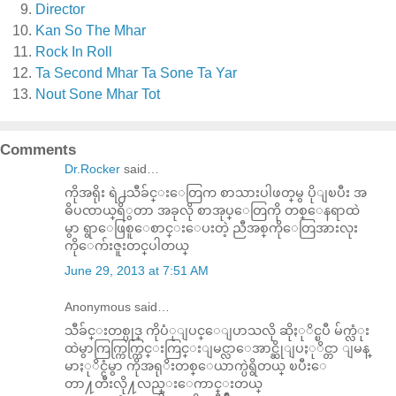
Director
Kan So The Mhar
Rock In Roll
Ta Second Mhar Ta Sone Ta Yar
Nout Sone Mhar Tot
Comments
Dr.Rocker
said…
ကိုအရိုး ရဲ႕သီခ်င္ း ေတြက စာသားပါဖတ္ မွ ပိုျၿပီး အ
ဓိပၸာယ္ ရိွတာ အခုလို စာအုပ္ ေတြကို တစ္ ေနရာထဲ
မွာ ရွာ ေဖြစူ ေစာင္ း ေပးတဲ့ ညီအစ္ ကို ေတြအားလုး
ကို ေက်းဇူးတင္ ပါတယ္
June 29, 2013 at 7:51 AM
Anonymous said…
သီခ်င္းတစ္ပုဒ္ ကိုပံုျပင္ေျပာသလို ဆိုႏုိင္ၿပီ မ်က္လံုး
ထဲမွာကြက္ကြက္ကြင္းကြင္းျမင္လာေအာင္ဆိုျပႏုိင္တာ ျမန္
မာႏုိင္ငံမွာ ကိုအရုိးတစ္ေယာက္ပဲရွိတယ္ ၿပီးေ
တာ႔တီးလို႔လည္းေကာင္းတယ္